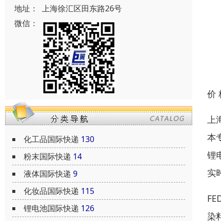
地址：
上海徐汇区田东路26号
微信：
价
上
本
化工品国际快递
130
锂
粉末国际快递
14
实
液体国际快递
9
化妆品国际快递
115
FE
锂电池国际快递
126
染