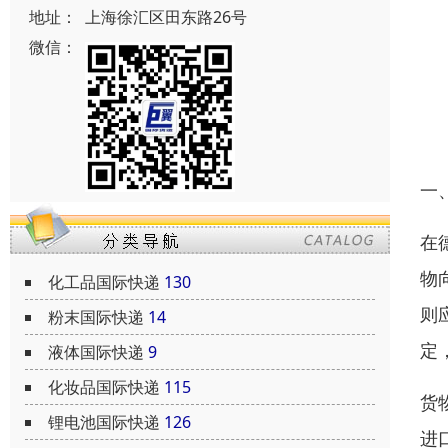
地址：
上海徐汇区田东路26号
微信：
一
在
物
化工品国际快递
130
则
粉末国际快递
14
定
液体国际快递
9
化妆品国际快递
115
货
锂电池国际快递
126
进