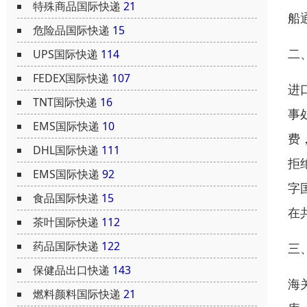
特殊商品国际快递
21
船
危险品国际快递
15
二
UPS国际快递
114
FEDEX国际快递
107
进
TNT国际快递
16
事
EMS国际快递
10
费
DHL国际快递
111
拒
EMS国际快递
92
字
食品国际快递
15
在
茶叶国际快递
112
药品国际快递
122
三
保健品出口快递
143
海
燃料颜料国际快递
21