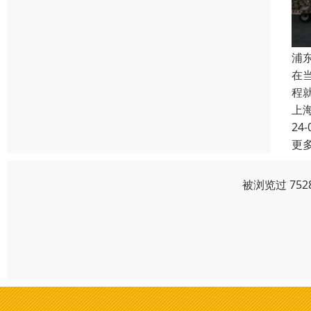
浦
在
程
上
24-
更
被浏览过 75