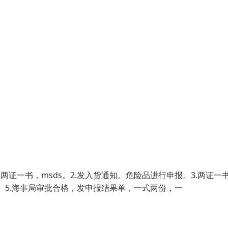
证一书，msds。2.发入货通知。危险品进行申报。3.两证一
箱。5.海事局审批合格，发申报结果单，一式两份，一