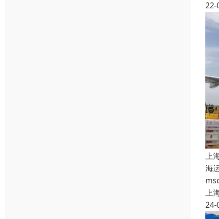
22-
上
海
m
上
24-