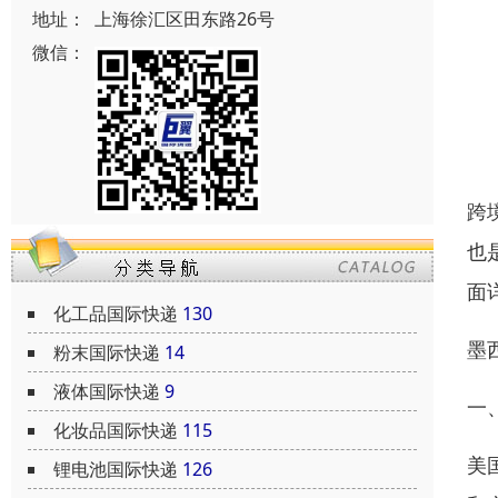
地址：
上海徐汇区田东路26号
微信：
跨
也
面
化工品国际快递
130
墨
粉末国际快递
14
液体国际快递
9
一
化妆品国际快递
115
美
锂电池国际快递
126