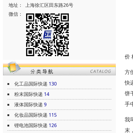
地址：
上海徐汇区田东路26号
微信：
价
方
快
化工品国际快递
130
饼
粉末国际快递
14
手
液体国际快递
9
化妆品国际快递
115
我
锂电池国际快递
126
末