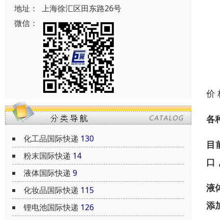
地址：
上海徐汇区田东路26号
微信：
价
各
化工品国际快递
130
目
粉末国际快递
14
口
液体国际快递
9
液
化妆品国际快递
115
添
锂电池国际快递
126