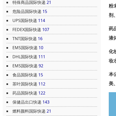
特殊商品国际快递
21
粉
危险品国际快递
15
剂
UPS国际快递
114
药
FEDEX国际快递
107
液
TNT国际快递
16
EMS国际快递
10
化
DHL国际快递
111
妆
EMS国际快递
92
本
食品国际快递
15
美
茶叶国际快递
112
药品国际快递
122
保健品出口快递
143
燃料颜料国际快递
21