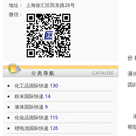
地址：
上海徐汇区田东路26号
微信：
价
液
因
化工品国际快递
130
粉末国际快递
14
例
液体国际快递
9
液
化妆品国际快递
115
帮
锂电池国际快递
126