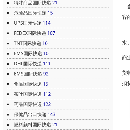
特殊商品国际快递
21
当
危险品国际快递
15
客
UPS国际快递
114
但
FEDEX国际快递
107
水
TNT国际快递
16
EMS国际快递
10
商
DHL国际快递
111
货
EMS国际快递
92
扣
食品国际快递
15
茶叶国际快递
112
药品国际快递
122
保健品出口快递
143
燃料颜料国际快递
21