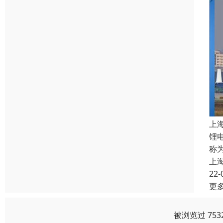
上
锂
称
上
22-
更
被浏览过 75