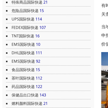
特殊商品国际快递
21
有
危险品国际快递
15
关
UPS国际快递
114
当
FEDEX国际快递
107
申
TNT国际快递
16
价
EMS国际快递
10
DHL国际快递
111
EMS国际快递
92
食品国际快递
15
茶叶国际快递
112
药品国际快递
122
保健品出口快递
143
燃料颜料国际快递
21