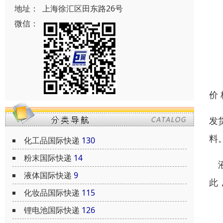
地址：
上海徐汇区田东路26号
微信：
价
发
料
化工品国际快递
130
粉末国际快递
14
液
液体国际快递
9
此
化妆品国际快递
115
例
锂电池国际快递
126