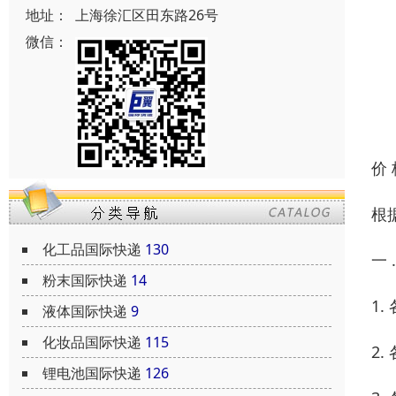
地址：
上海徐汇区田东路26号
微信：
价
根
化工品国际快递
130
一
粉末国际快递
14
1
液体国际快递
9
化妆品国际快递
115
2
锂电池国际快递
126