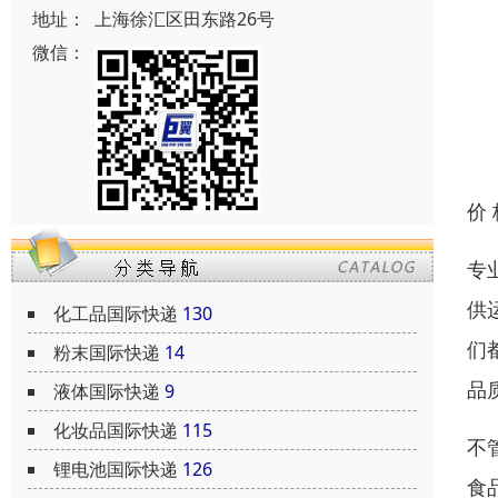
地址：
上海徐汇区田东路26号
微信：
价
专
供
化工品国际快递
130
们
粉末国际快递
14
品
液体国际快递
9
化妆品国际快递
115
不
锂电池国际快递
126
食