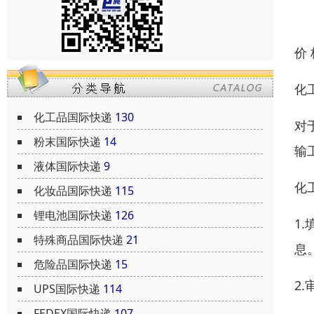
价
化
化工品国际快递
130
对
粉末国际快递
14
输
液体国际快递
9
化
化妆品国际快递
115
锂电池国际快递
126
1
特殊商品国际快递
21
息
危险品国际快递
15
2
UPS国际快递
114
FEDEX国际快递
107