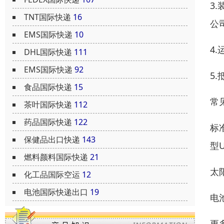
3
TNT国际快递
16
公
EMS国际快递
10
4
DHL国际快递
111
EMS国际快递
92
5
食品国际快递
15
常
茶叶国际快递
112
药品国际快递
122
标
保健品出口快递
143
型
燃料颜料国际快递
21
太
化工品国际空运
12
电池国际快递出口
19
电
更