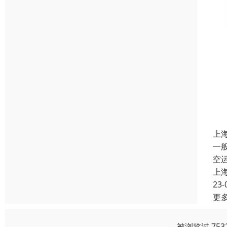
上
一
空
上
23-
更
被浏览过 75